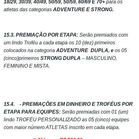
18/29, 30/39, 40/49, 50/59, 50/59, 60/69 E 70+
para os
atletas das categorias
ADVENTURE E STRONG.
15.3. PREMIAÇÃO POR ETAPA:
Serão premiados com
um lindo Troféu a cada etapa os 10 (dez) primeiros
colocados na categoria
ADVENTURE DUPLA, e
os 05
(cinco)primeiros
STRONG DUPLA
– MASCULINO,
FEMININO E MISTA.
15.4. - PREMIAÇÕES EM DINHEIRO E TROFÉUS POR
ETAPA PARA EQUIPES:
Serão premiadas com 01 (um)
lindo TROFÉU PERSONALIZADO as 05 (cinco) equipes
com maior número ATLETAS inscrito em cada etapa.